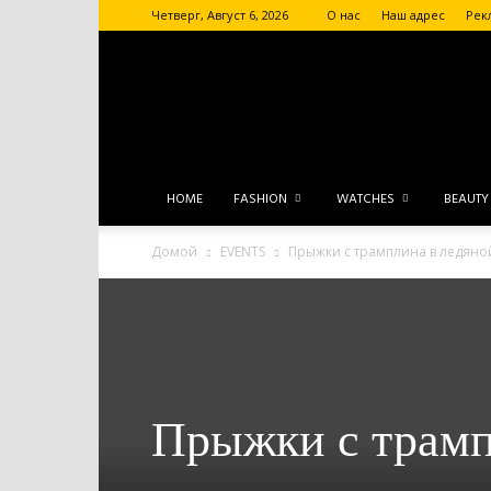
Четверг, Август 6, 2026
О нас
Наш адрес
Рек
HOME
FASHION
WATCHES
BEAUTY
Домой
EVENTS
Прыжки с трамплина в ледяно
Прыжки с трамп