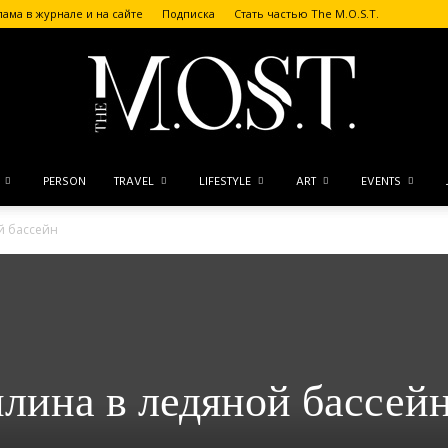
лама в журнале и на сайте
Подписка
Стать частью The M.O.S.T.
PERSON
TRAVEL
LIFESTYLE
ART
EVENTS
The
й бассейн
M.O.S.T.
лина в ледяной бассей