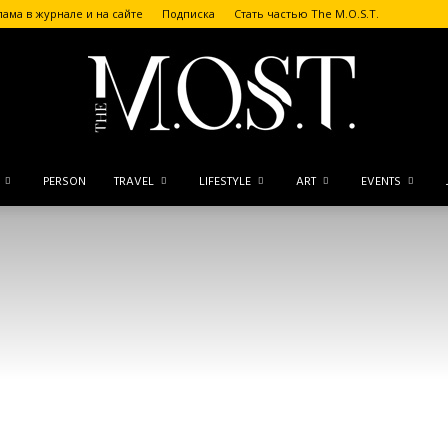
лама в журнале и на сайте
Подписка
Стать частью The M.O.S.T.
PERSON
TRAVEL
LIFESTYLE
ART
EVENTS
The
M.O.S.T.