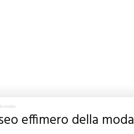
lla moda».
seo effimero della moda