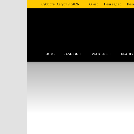
Суббота, Август 8, 2026
О нас
Наш адрес
Рек
HOME
FASHION
WATCHES
BEAUTY