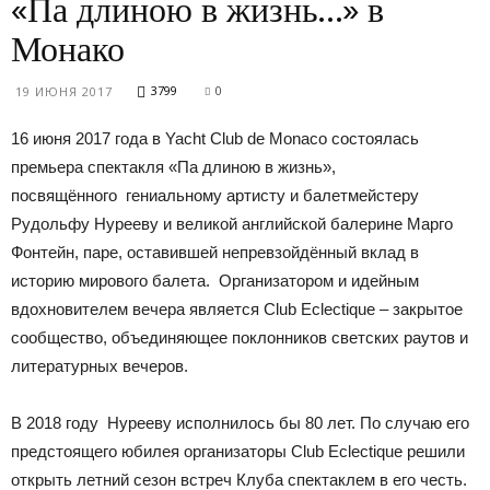
«Па длиною в жизнь…» в
Монако
3799
0
19 ИЮНЯ 2017
16 июня 2017 года в Yacht Club de Monaсo состоялась
премьера спектакля «Па длиною в жизнь»,
посвящённого гениальному артисту и балетмейстеру
Рудольфу Нурееву и великой английской балерине Марго
Фонтейн, паре, оставившей непревзойдённый вклад в
историю мирового балета. Организатором и идейным
вдохновителем вечера является Club Eclectique – закрытое
сообщество, объединяющее поклонников светских раутов и
литературных вечеров.
В 2018 году Нурееву исполнилось бы 80 лет. По случаю его
предстоящего юбилея организаторы Club Eclectique решили
открыть летний сезон встреч Клуба спектаклем в его честь.