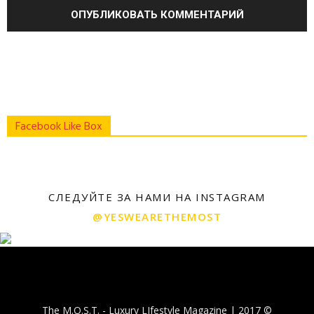
Facebook Like Box
СЛЕДУЙТЕ ЗА НАМИ НА INSTAGRAM
@YESWEARETHEMOST
The M.O.S.T. - Luxury LIfestyle Magazine | 2017 ©