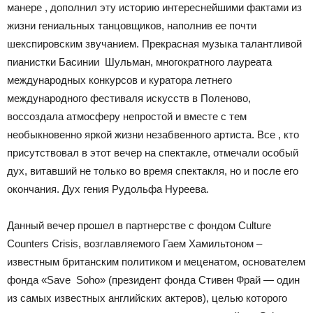
манере , дополнил эту историю интереснейшими фактами из
жизни гениальных танцовщиков, наполнив ее почти
шекспировским звучанием. Прекрасная музыка талантливой
пианистки Басинии Шульман, многократного лауреата
международных конкурсов и куратора летнего
международного фестиваля искусств в Поленово,
воссоздала атмосферу непростой и вместе с тем
необыкновенно яркой жизни незабвенного артиста. Все , кто
присутствовал в этот вечер на спектакле, отмечали особый
дух, витавший не только во время спектакля, но и после его
окончания. Дух гения Рудольфа Нуреева.
Данный вечер прошел в партнерстве с фондом Culture
Counters Crisis, возглавляемого Гаем Хамильтоном –
известным британским политиком и меценатом, основателем
фонда «Save Soho» (президент фонда Стивен Фрай — один
из самых известных английских актеров), целью которого