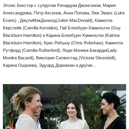
Эллис Бекстор с супругом Ричардом Джонсоном, Мария
Александрова, Петр Аксенов, Анна Попова, Люк Эванс (Luke
Evans) , ДжулиМакДоналд(Julien MacDonald), Камилла
Керслейк (Camilla Kerslake), Гай Блекбурн-Хамильтон (Guy
Blackburn-Hamilton) и Карина Блекбурн-Хамильтон (Katrina
Blackburn-Hamilton), Крис Робшоу (Chris Robshaw), Камилла
Рутфорд (Camilla Rutherford), Леди Моника Бакарди(Lady
Monika Bacardi), Викотрия Силвестид (Victoria Silvestedt),
Карина Ошроева, Эдуард Дорожкин и другие…