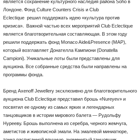
является сохранение культурного наследия района Soho в
Лондоне. Фонд Culture Counters Crisis и Club
Eclectique решил поддержать идею «культура против
кризиса». Важной частью всех мероприятий Club Eclectique
является благотворительная составляющая. В этом году
решили поддержать фонд Monaco Aide&Presence (MAP),
который возглавляет Донателла Кампиони (Donatella
Campioni). Уникальные лоты были представлены для
аукциона. Все собранные средства были направлены на
программы фонда.
Бренд Axenoff Jewellery эксклюзивно для благотворительного
аукциона Club Eclectique представил брошь «Nureyev» и
посвятил ее одному из самых ярких и легендарных
танцовщиков в истории мирового балета — Рудольфу
Нурееву. Брошь выполнена из серебра, черного жемчуга,
аметистов и живописной эмали. На эмалевой миниатюре,
тонко расписанной вручную, знаменитый танцовщик