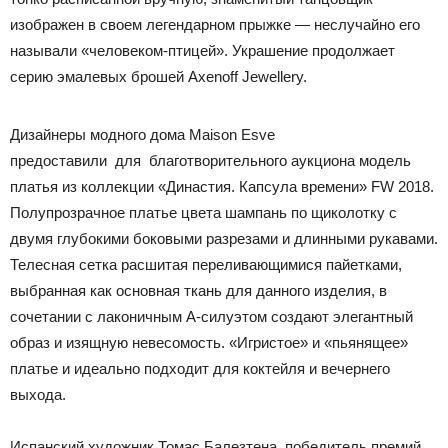
изображен в своем легендарном прыжке — неслучайно его
называли «человеком-птицей». Украшение продолжает
серию эмалевых брошей Axenoff Jewellery.
Дизайнеры модного дома Maison Esve
предоставили для благотворительного аукциона модель
платья из коллекции «Династия. Капсула времени» FW 2018.
Полупрозрачное платье цвета шампань по щиколотку с
двумя глубокими боковыми разрезами и длинными рукавами.
Телесная сетка расшитая переливающимися пайетками,
выбранная как основная ткань для данного изделия, в
сочетании с лаконичным А-силуэтом создают элегантный
образ и изящную невесомость. «Игристое» и «пьянящее»
платье и идеально подходит для коктейля и вечернего
выхода.
Испанский художник Томас Балезтена, победитель премий