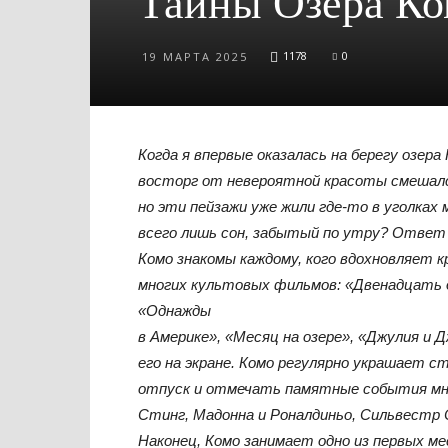
Тайны Озера К
1178
0
19 МАРТА 2025
Когда я впервые оказалась на берегу озер
восторг от невероятной красоты смешался 
но эти пейзажи уже жили где-то в уголках 
всего лишь сон, забытый по утру? Ответ 
Комо знакомы каждому, кого вдохновляет к
многих культовых фильмов: «Двенадцать д
«Однажды
в Америке», «Месяц на озере», «Джулия и 
его на экране. Комо регулярно украшает с
отпуск и отмечать памятные события мно
Стинг, Мадонна и Роналдиньо, Сильвестр 
Наконец, Комо занимает одно из первых м