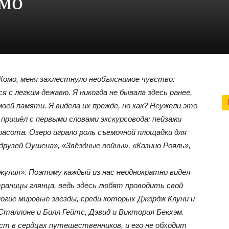
омо
а Комо, меня захлестнуло необъяснимое чувство:
с легким дежавю. Я никогда не бывала здесь ранее,
моей памяти. Я видела их прежде, но как? Неужели это
пришёл с первыми словами экскурсовода: пейзажи
расота. Озеро играло роль съемочной площадки для
рузей Оушена», «Звёздные войны», «Казино Рояль»,
Джулия». Поэтому каждый из нас неоднократно видел
траницы глянца, ведь здесь любят проводить свой
гие мировые звезды, среди которых Джордж Клуни и
Сталлоне и Билл Гейтс, Дэвид и Виктория Бекхэм.
ест в сердцах путешественников, и его не обходит