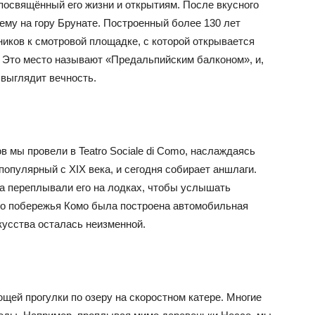
 посвящённый его жизни и открытиям. После вкусного
ему на гору Брунате. Построенный более 130 лет
ников к смотровой площадке, с которой открывается
. Это место называют «Предальпийским балконом», и,
и выглядит вечность.
в мы провели в Teatro Sociale di Como, наслаждаясь
популярный с XIX века, и сегодня собирает аншлаги.
ра переплывали его на лодках, чтобы услышать
его побережья Комо была построена автомобильная
скусства осталась неизменной.
ей прогулки по озеру на скоростном катере. Многие