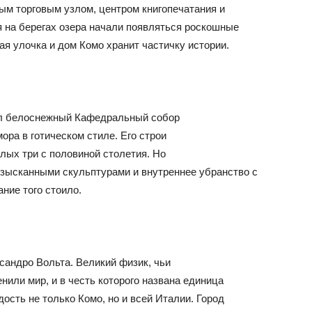
ым торговым узлом, центром книгопечатания и
я на берегах озера начали появляться роскошные
ая улочка и дом Комо хранит частичку истории.
ал белоснежный Кафедральный собор
ора в готическом стиле. Его строи
елых три с половиной столетия. Но
изысканными скульптурами и внутреннее убранство с
ние того стоило.
андро Вольта. Великий физик, чьи
нили мир, и в честь которого названа единица
ость не только Комо, но и всей Италии. Город