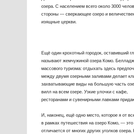
озера. С населением всего около 3000 челов
стороны — сверкающее озеро и величествен
изящные церкви.
Ещё один крохотный городок, оставивший г
называют жемчужиной озера Комо. Белладж
массового туризма: отдыхать здесь предпо
между двумя озерными заливами делает кли
захватывающие виды на большую часть озер
вилл на всем озере. Узкие улочки с кафе,
ресторанами и сувенирными лавками придаю
И, наконец, ещё одно место, которое я от в
в рамках путешествия на озеро Комо, — это 
отличается от многих других уголков озера.