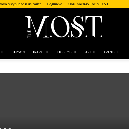
лама в журнале и на сайте
Подписка
Стать частью The M.O.S.T.
PERSON
TRAVEL
LIFESTYLE
ART
EVENTS
The
M.O.S.T.