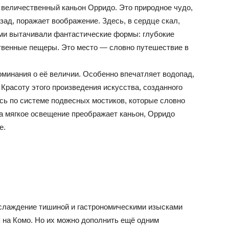
 величественный каньон Орридо. Это природное чудо,
ад, поражает воображение. Здесь, в сердце скал,
ми вытачивали фантастические формы: глубокие
твенные пещеры. Это место — словно путешествие в
оминания о её величии. Особенно впечатляет водопад,
 Красоту этого произведения искусства, созданного
сь по системе подвесных мостиков, которые словно
да мягкое освещение преображает каньон, Орридо
е.
аслаждение тишиной и гастрономическими изысками
 на Комо. Но их можно дополнить ещё одним