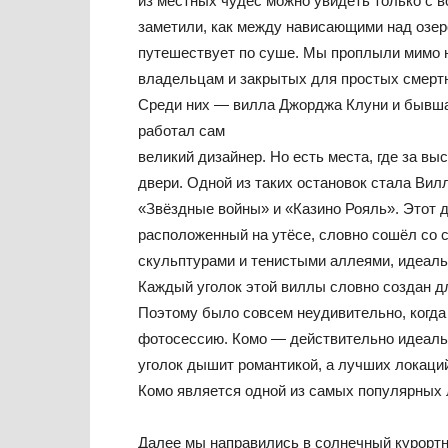
из местных чудес можно увидеть только с 
заметили, как между нависающими над озеро
путешествует по суше. Мы проплыли мимо 
владельцам и закрытых для простых смертн
Среди них — вилла Джорджа Клуни и бывшая
работал сам
великий дизайнер. Но есть места, где за в
двери. Одной из таких остановок стала Ви
«Звёздные войны» и «Казино Рояль». Этот д
расположенный на утёсе, словно сошёл со 
скульптурами и тенистыми аллеями, идеальн
Каждый уголок этой виллы словно создан дл
Поэтому было совсем неудивительно, когда
фотосессию. Комо — действительно идеаль
уголок дышит романтикой, а лучших локаци
Комо является одной из самых популярных 
Далее мы направились в солнечный курортн