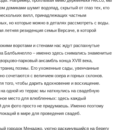
воды. Например, проплывая мимо деревеньки Нессо, мы
м домиками шумит водопад, скрытый от глаз тех, кто
нескольких вилл, принадлежащих частным
ых, но которые можно в деталях рассмотреть с воды.
 летняя резиденция семьи Версаче, в которой
ысокими воротами и стенами нас ждут распахнутые
лла Балбьянелло – именно здесь снимались знаменитые
ворцово-парковый ансамбль конца XVIII века,
страниц поэмы. Его ухоженные сады, увенчанные
о сочетаются с величием озера и горных склонов.
я того, чтобы дарить вдохновение и восхищение.
 на одной из террас мы наткнулись на свадебную
ное место для влюбленных: здесь каждый
й для фото просто не придумаешь. Именно поэтому
локаций в мире для проведения свадеб.
ый городок Менаджо, уютно раскинувшийся на берегу