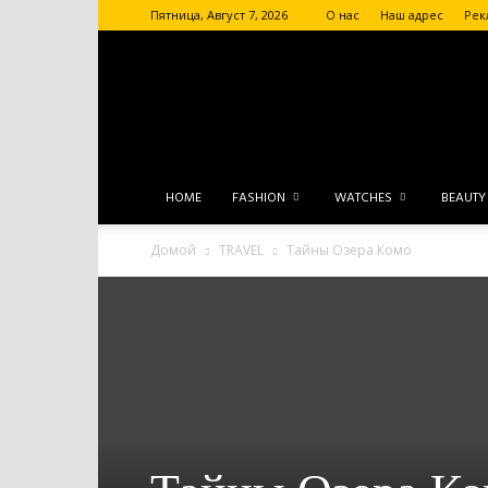
Пятница, Август 7, 2026
О нас
Наш адрес
Рек
HOME
FASHION
WATCHES
BEAUTY
Домой
TRAVEL
Тайны Озера Комо