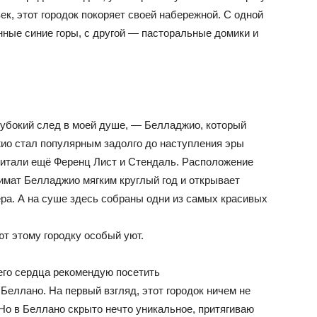
ек, этот городок покоряет своей набережной. С одной
ные синие горы, с другой — пасторальные домики и
лубокий след в моей душе, — Белладжио, который
ио стал популярным задолго до наступления эры
читали ещё Ференц Лист и Стендаль. Расположение
мат Белладжио мягким круглый год и открывает
а. А на суше здесь собраны одни из самых красивых
т этому городку особый уют.
сего сердца рекомендую посетить
Беллано. На первый взгляд, этот городок ничем не
 Но в Беллано скрыто нечто уникальное, притягиваю