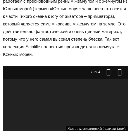
работаем с пресноводным речным жемчугом и с жемчугом из
Южных морей (термин «Южные моря» чаще всего относится
к части Тихого океана к югу от экватора – прим.автора),
который является самым красивым жемчугом на земле. Это
действительно фантастический и очень ценный материал,
потому что у него самая высокая степень блеска. Так вот
коллекция Scintille полностью производится из жемчуга с
Южных морей.
1
из 4
Кольцо из коллекции Scintille от Utopia