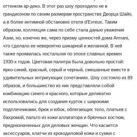
оттенком ар-деко. В этот раз шоу проходило не в
грандиозном по своим размерам пространстве Дворца Шайо,
а в более интимной обстановке отеля d’Evreux. Таким
образом, коллекция сама по себе стала данью уважения
Азии, но, конечно же, через призму ценностей дома Armani,
что сделало ее невероятно шикарной и желанной. В ней
также проявилась ностальгия по эпохе славных времен
1930-х годов. Цветовая палитра была довольно простой:
ярко-синий, красный, серый и черный, смешанные вместе в
удивительных интригующих сочетаниях. Шоу состояло из 89
образов, и большинство из них представляли собой
комбинацию синего и красного, которые деликатно
использовались для создания курток с широкими
подплечниками, брюк и юбок, облегающих тело, платьев с
бахромой, пальто из кожи аллигатора и брючных костюм,
предназначенных для деловых женщин. Что касается
аксессуаров, клатчи из крокодиловой кожи и сумки с