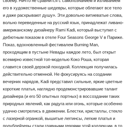
своему. Ничто не сравнится с самопознанием и изливанием
его в художественные шедевры, которые облегают все тело
и даже раскрывают душу». Эти довольно витиеватые слова,
вольно переведенные на русский язык, принадлежат ливано-
американскому дизайнеру Rami Kadi, который выступил с
дебютным показом в отеле Four Seasons George V в Париже.
Показ, вдохновленный фестивалем Burning Man,
проходящим в пустыне Невады каждое лето, был открыт
всемирно известной топ-моделью Коко Роша, которая
славится своей дерзкой походкой. Коллекция получилась
действительно отменной. Не фокусируясь на создании
вечерних нарядов, Kadi представил сильные, яркие цветные
короткие платья, наглядно продемонстрировавшие талант
дизайнера (и его 50 опытных портных) в воссоздании таких
природных явлений, как радуга или огонь, которые особенно
удачно смотрелись в движении. Блестки, кристаллы, стекло
с лазерной огранкой, вышитые леггинсы, легкие платья и
полублейзеры стали главными героями этой коллекции, в то