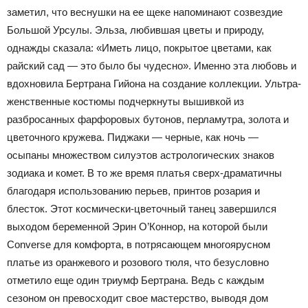
заметил, что веснушки на ее щеке напоминают созвездие
Большой Урсулы. Эльза, любившая цветы и природу,
однажды сказала: «Иметь лицо, покрытое цветами, как
райский сад — это было бы чудесно». Именно эта любовь и
вдохновила Бертрана Гийона на создание коллекции.
Ультра-
женственные костюмы подчеркнуты вышивкой из
разбросанных фарфоровых бутонов, перламутра, золота и
цветочного кружева. Пиджаки — черные, как ночь —
осыпаны множеством силуэтов астрологических знаков
зодиака и комет. В то же время платья сверх-драматичны
благодаря использованию перьев, принтов розария и
блесток. Этот космически-цветочный танец завершился
выходом беременной Эрин О’Коннор, на которой были
Converse для комфорта, в потрясающем многоярусном
платье из оранжевого и розового тюля, что безусловно
отметило еще один триумф Бертрана. Ведь с каждым
сезоном он превосходит свое мастерство, выводя дом