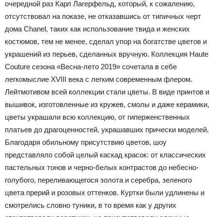
очередной раз Карл Лагерфельд, который, к сожалению,
отсутствовал на показе, не отказавшись от типичных черт
дома Chanel, таких как использование твида и женских
костюмов, тем не менее, сделал упор на богатстве цветов и
украшений из перьев, сделанных вручную. Коллекция Haute
Couture сезона «Весна-лето 2019» сочетала в себе
легкомыслие XVIII века с легким современным флером.
Лейтмотивом всей коллекции стали цветы. В виде принтов и
вышивок, изготовленные из кружев, смолы и даже керамики,
цветы украшали всю коллекцию, от гиперженственных
платьев до драгоценностей, украшавших прически моделей.
Благодаря обильному присутствию цветов, шоу
представляло собой целый каскад красок: от классических
пастельных тонов и черно-белых контрастов до небесно-
голубого, переливающегося золота и серебра, зеленого
цвета прерий и розовых оттенков. Куртки были удлинены и
смотрелись словно туники, в то время как у других