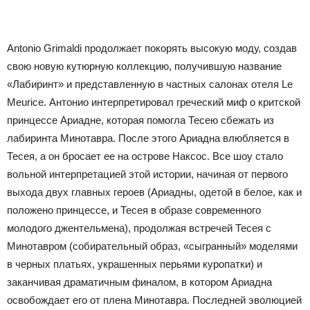
Antonio Grimaldi продолжает покорять высокую моду, создав
свою новую кутюрную коллекцию, получившую название
«Лабиринт» и представленную в частных салонах отеля Le
Meurice. Антонио интерпретировал греческий миф о критской
принцессе Ариадне, которая помогла Тесею сбежать из
лабиринта Минотавра. После этого Ариадна влюбляется в
Тесея, а он бросает ее на острове Наксос. Все шоу стало
вольной интерпретацией этой истории, начиная от первого
выхода двух главных героев (Ариадны, одетой в белое, как и
положено принцессе, и Тесея в образе современного
молодого джентельмена), продолжая встречей Тесея с
Минотавром (собирательный образ, «сыгранный» моделями
в черных платьях, украшенных перьями куропатки) и
заканчивая драматичным финалом, в котором Ариадна
освобождает его от плена Минотавра. Последней эволюцией