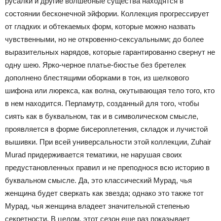
русалки и другие волшебные существа находятся в
состоянии бесконечной эйфории. Коллекция прогрессирует
от гладких и обтекаемых форм, которые можно назвать
чувственными, но не откровенно-сексуальными; до более
выразительных нарядов, которые гарантированно свернут не
одну шею. Ярко-черное платье-бюстье без бретелек
дополнено блестящими оборками в тон, из шелкового
шифона или люрекса, как волна, окутывающая тело того, кто
в нем находится. Перламутр, созданный для того, чтобы
сиять как в буквальном, так и в символическом смысле,
проявляется в форме бисероплетения, складок и лучистой
вышивки.
При всей универсальности этой коллекции, Zuhair
Murad придерживается тематики, не нарушая своих
предустановленных правил и не преподнося всю историю в
буквальном смысле. Да, это классический Мурад, чья
женщина будет сверкать как звезда; однако это также тот
Мурад, чья женщина владеет значительной степенью
секретности. В целом, этот сезон еще раз показывает