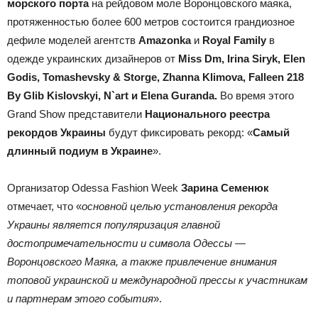
морского порта
на рейдовом моле Воронцовского маяка,
протяженностью более 600 метров состоится грандиозное
дефиле моделей агентств
Amazonka
и
Royal Family
в
одежде украинских дизайнеров от
Miss Dm,
Irina
Siryk
,
Elen
Godis, Tomashevsky & Storge, Zhanna Klimova, Falleen 218
By Glib Kislovskyi, N`art и Elena Guranda.
Во время этого
Grand Show представители
Национального реестра
рекордов Украины
будут фиксировать рекорд: «
Самый
длинный подиум в Украине
».
Организатор Odessa Fashion Week
Зарина Семенюк
отмечает, что «
основной целью установления рекорда
Украины является популяризация главной
достопримечательности и символа Одессы —
Воронцовского Маяка, а также привлечение внимания
топовой украинской и международной прессы к участникам
и партнерам этого события
».